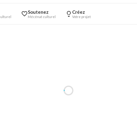
Soutenez
Créez
ulturel
Mécénat culturel
Votre projet