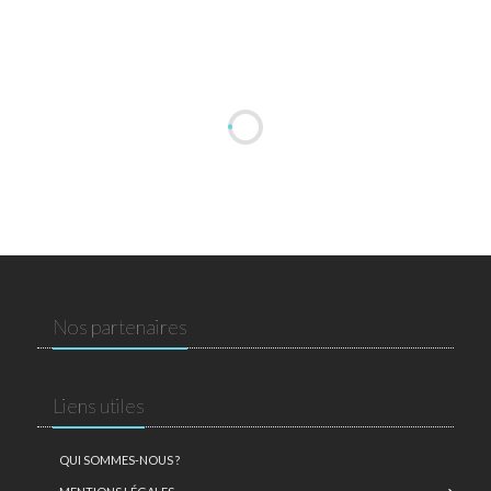
Nos partenaires
Liens utiles
QUI SOMMES-NOUS ?