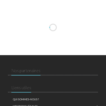
Nos partenaires
Liens utiles
QUI SOMMES-NOUS ?