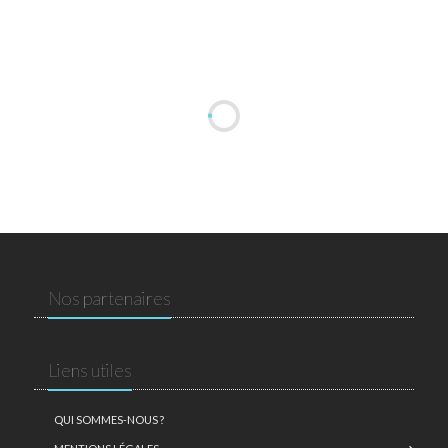
Nos partenaires
Liens utiles
QUI SOMMES-NOUS ?