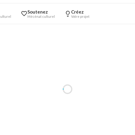
Soutenez
Créez
ulturel
Mécénat culturel
Votre projet