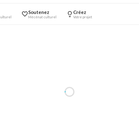
Soutenez
Créez
ulturel
Mécénat culturel
Votre projet