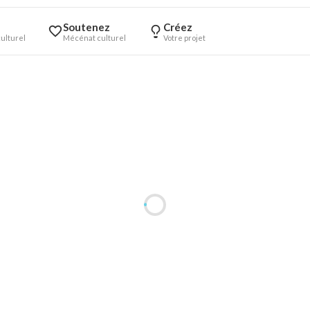
Soutenez
Créez
ulturel
Mécénat culturel
Votre projet