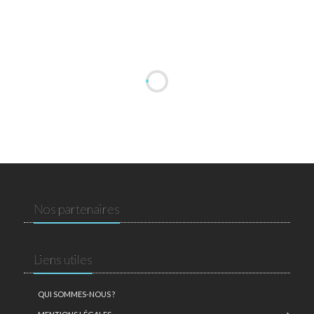
Nos partenaires
Liens utiles
QUI SOMMES-NOUS ?