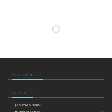
Nos partenaires
Liens utiles
QUI SOMMES-NOUS ?