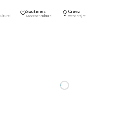
Soutenez
Créez
ulturel
Mécénat culturel
Votre projet