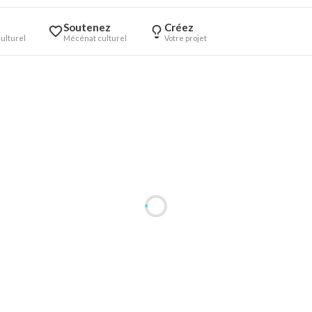
Soutenez
Créez
ulturel
Mécénat culturel
Votre projet