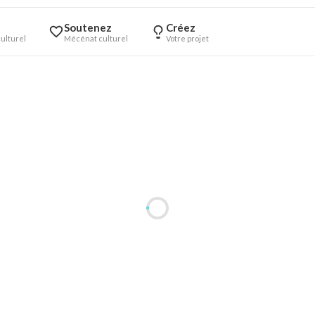
Soutenez
Créez
ulturel
Mécénat culturel
Votre projet