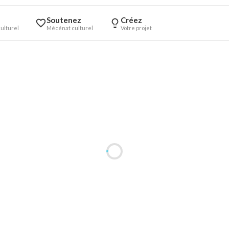
Soutenez
Créez
ulturel
Mécénat culturel
Votre projet