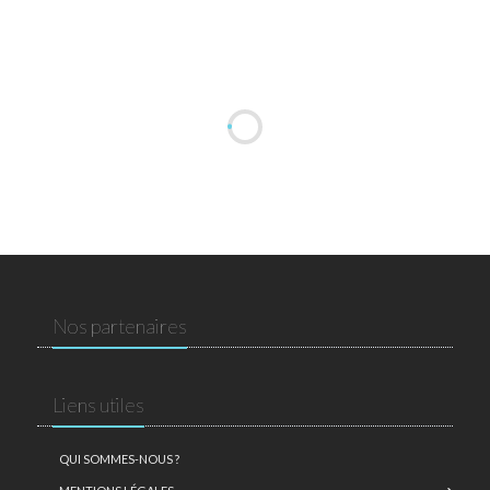
Nos partenaires
Liens utiles
QUI SOMMES-NOUS ?