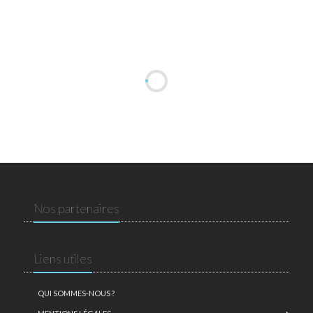
Nos partenaires
Liens utiles
QUI SOMMES-NOUS ?