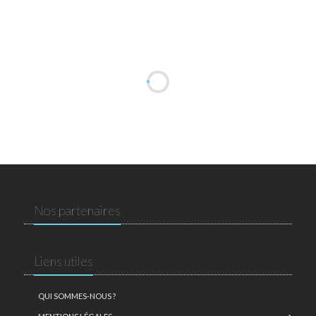
Nos partenaires
Liens utiles
QUI SOMMES-NOUS ?