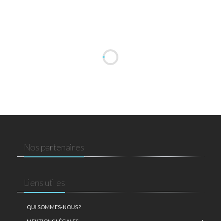
Nos partenaires
Liens utiles
QUI SOMMES-NOUS ?