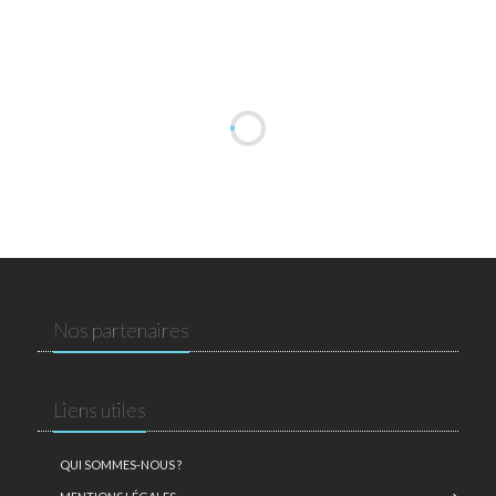
Nos partenaires
Liens utiles
QUI SOMMES-NOUS ?