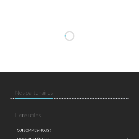
Nos partenaires
Liens utiles
QUI SOMMES-NOUS ?