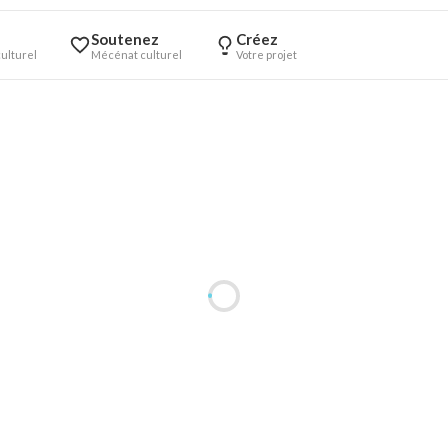
Soutenez
Créez
ulturel
Mécénat culturel
Votre projet