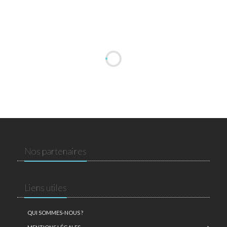
Nos partenaires
Liens utiles
QUI SOMMES-NOUS ?