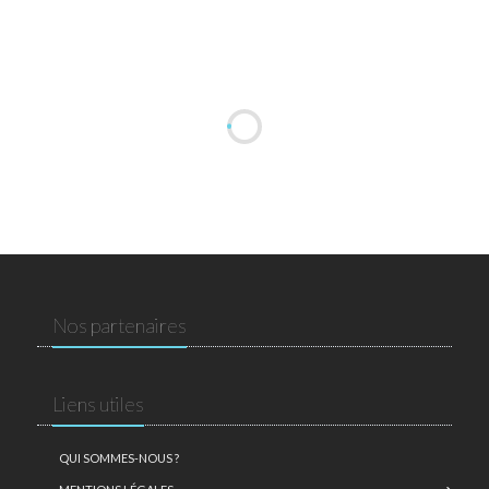
Nos partenaires
Liens utiles
QUI SOMMES-NOUS ?