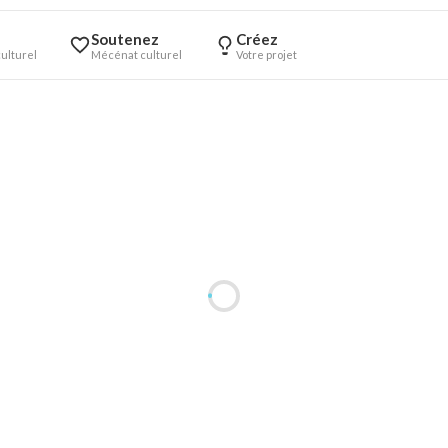
Soutenez
Créez
ulturel
Mécénat culturel
Votre projet