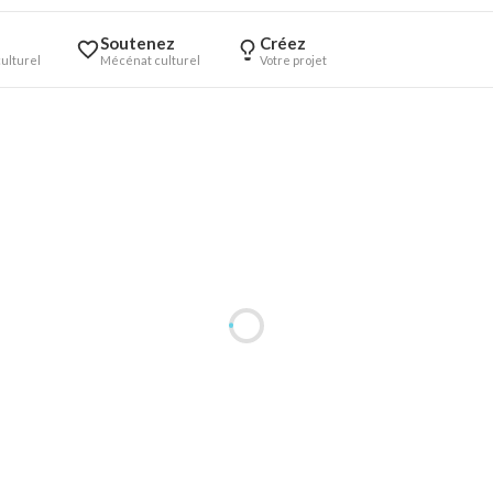
Soutenez
Créez
ulturel
Mécénat culturel
Votre projet