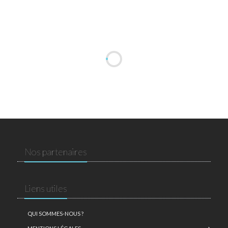
Nos partenaires
Liens utiles
QUI SOMMES-NOUS ?