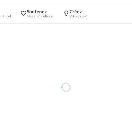
Soutenez
Créez
ulturel
Mécénat culturel
Votre projet