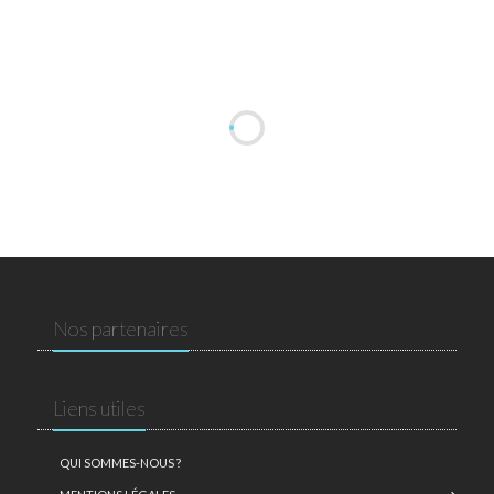
Nos partenaires
Liens utiles
QUI SOMMES-NOUS ?