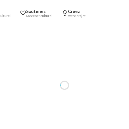
Soutenez
Créez
ulturel
Mécénat culturel
Votre projet