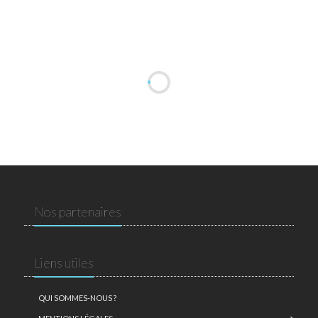
Nos partenaires
Liens utiles
QUI SOMMES-NOUS ?