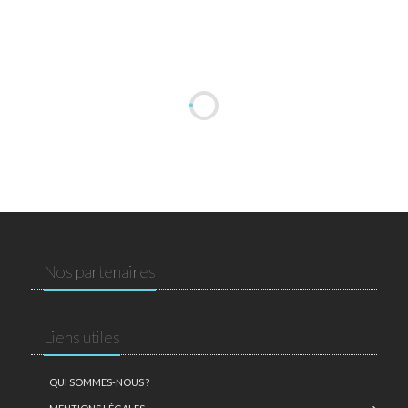
Nos partenaires
Liens utiles
QUI SOMMES-NOUS ?