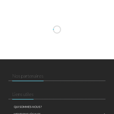
Nos partenaires
Liens utiles
QUI SOMMES-NOUS ?