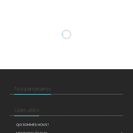
Nos partenaires
Liens utiles
QUI SOMMES-NOUS ?