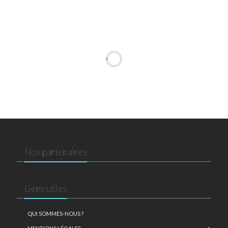
Nos partenaires
Liens utiles
QUI SOMMES-NOUS ?