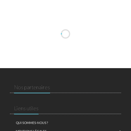
Nos partenaires
Liens utiles
QUI SOMMES-NOUS ?