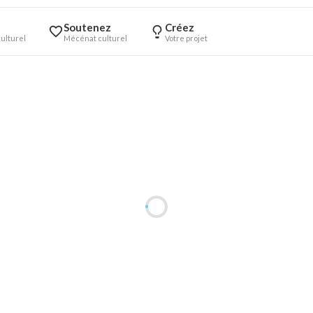
Soutenez
Créez
ulturel
Mécénat culturel
Votre projet