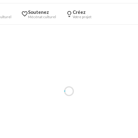
Soutenez
Créez
ulturel
Mécénat culturel
Votre projet