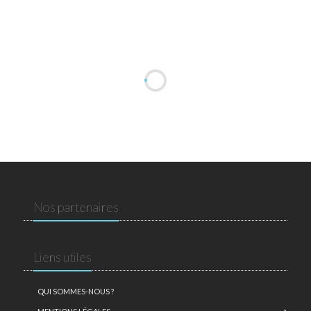
Nos partenaires
Liens utiles
QUI SOMMES-NOUS ?