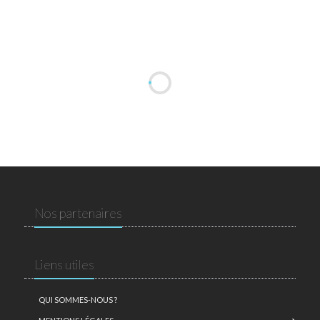
Nos partenaires
Liens utiles
QUI SOMMES-NOUS ?