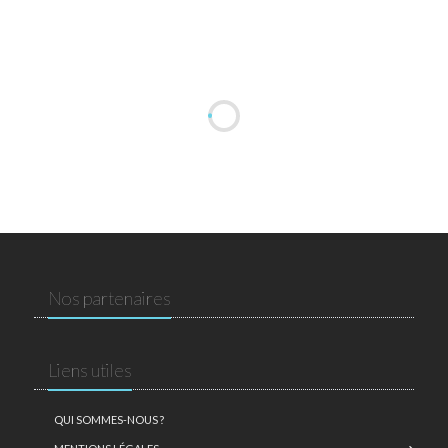
Nos partenaires
Liens utiles
QUI SOMMES-NOUS ?