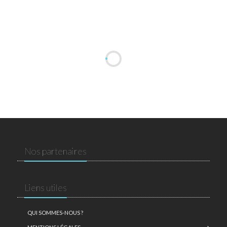
Nos partenaires
Liens utiles
QUI SOMMES-NOUS ?