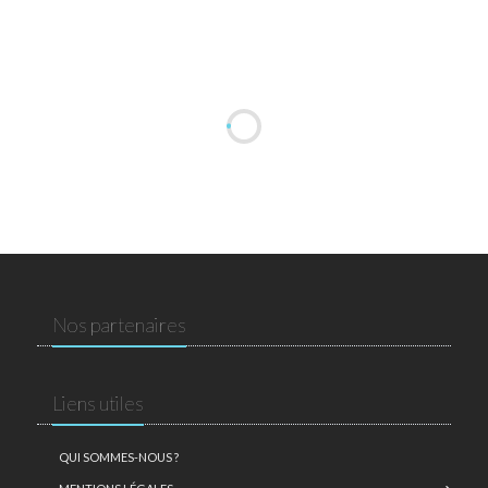
Nos partenaires
Liens utiles
QUI SOMMES-NOUS ?