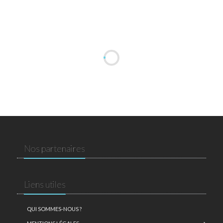
Nos partenaires
Liens utiles
QUI SOMMES-NOUS ?