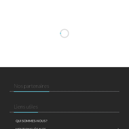
Nos partenaires
Liens utiles
QUI SOMMES-NOUS ?