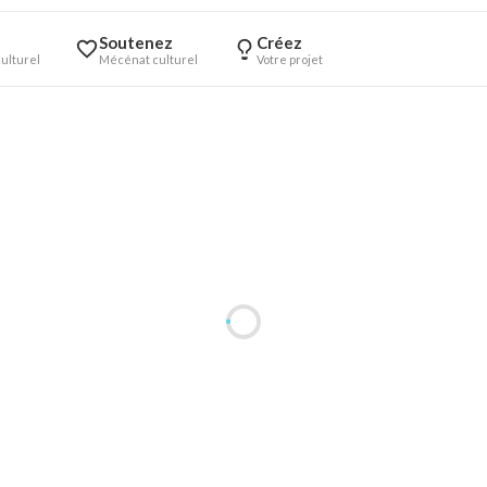
Soutenez
Créez
ulturel
Mécénat culturel
Votre projet