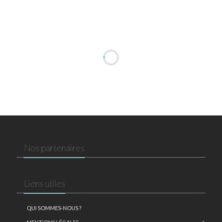
Nos partenaires
Liens utiles
QUI SOMMES-NOUS ?