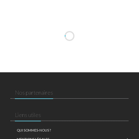
Nos partenaires
Liens utiles
QUI SOMMES-NOUS ?