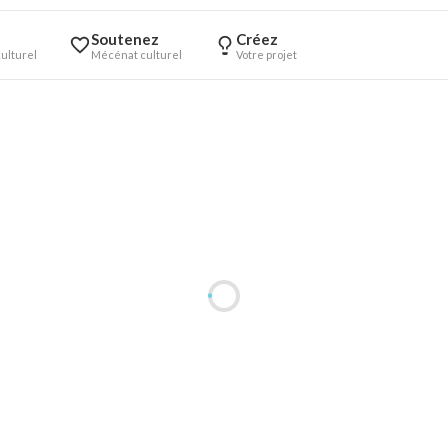
Soutenez
Créez
ulturel
Mécénat culturel
Votre projet