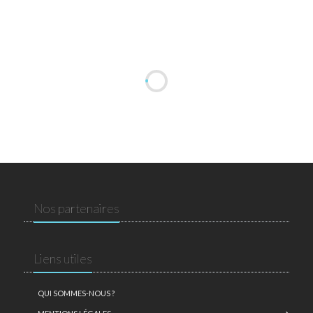
Nos partenaires
Liens utiles
QUI SOMMES-NOUS ?