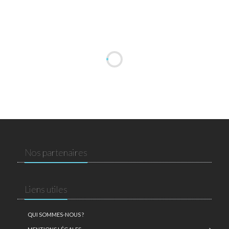
Nos partenaires
Liens utiles
QUI SOMMES-NOUS ?