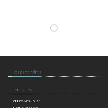
Nos partenaires
Liens utiles
QUI SOMMES-NOUS ?